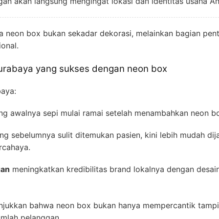
gan akan langsung mengingat lokasi dan identitas usaha An
 neon box bukan sekadar dekorasi, melainkan bagian penti
onal.
 Surabaya yang sukses dengan neon box
baya:
g awalnya sepi mulai ramai setelah menambahkan neon b
g sebelumnya sulit ditemukan pasien, kini lebih mudah di
ercahaya.
gan
meningkatkan kredibilitas brand lokalnya dengan desa
jukkan bahwa neon box bukan hanya mempercantik tampilan
umlah pelanggan.