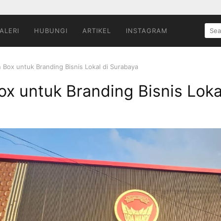
SEA
ALERI
HUBUNGI
ARTIKEL
INSTAGRAM
FOR:
 Box untuk Branding Bisnis Lokal di Surabaya
x untuk Branding Bisnis Loka