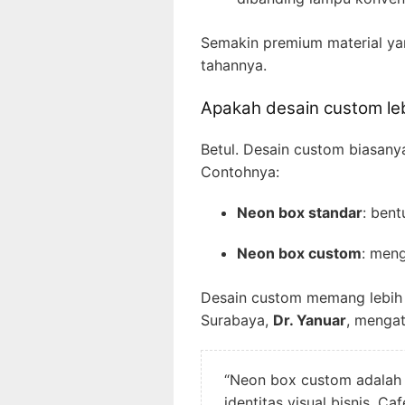
Semakin premium material yan
tahannya.
Apakah desain custom le
Betul. Desain custom biasanya
Contohnya:
Neon box standar
: bent
Neon box custom
: meng
Desain custom memang lebih m
Surabaya,
Dr. Yanuar
, menga
“Neon box custom adalah i
identitas visual bisnis. 