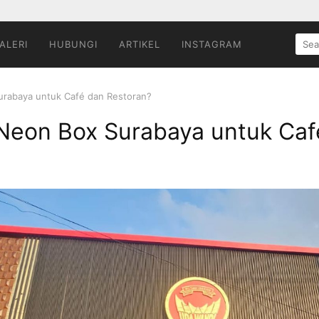
SEA
ALERI
HUBUNGI
ARTIKEL
INSTAGRAM
FOR:
urabaya untuk Café dan Restoran?
Neon Box Surabaya untuk Caf