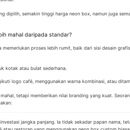
g dipilih, semakin tinggi harga neon box, namun juga sema
bih mahal daripada standar?
 memerlukan proses lebih rumit, baik dari sisi desain graf
uk kotak atau bulat sederhana.
ikuti logo café, menggunakan warna kombinasi, atau ditam
ahal, tetapi memberikan nilai branding yang kuat. Seoran
takan:
nvestasi jangka panjang. Ia tidak sekadar papan nama, te
Café atau restoran yang menggunakan neon box custom biasa