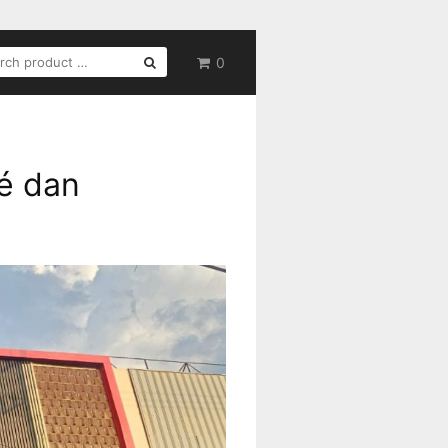
RCH
0
é dan