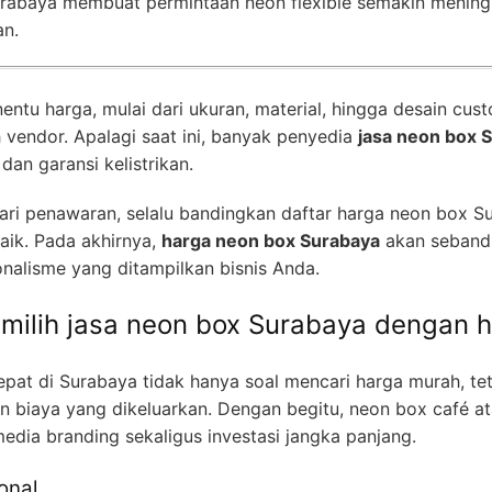
urabaya membuat permintaan neon flexible semakin meningk
an.
tu harga, mulai dari ukuran, material, hingga desain cust
h vendor. Apalagi saat ini, banyak penyedia
jasa neon box 
dan garansi kelistrikan.
ri penawaran, selalu bandingkan daftar harga neon box S
aik. Pada akhirnya,
harga neon box Surabaya
akan sebandi
ionalisme yang ditampilkan bisnis Anda.
ilih jasa neon box Surabaya dengan h
epat di Surabaya tidak hanya soal mencari harga murah, te
 biaya yang dikeluarkan. Dengan begitu, neon box café at
edia branding sekaligus investasi jangka panjang.
onal