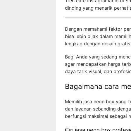
Tren café Instagramable di S
dinding yang menarik perhati
Dengan memahami faktor penen
bisa lebih bijak dalam memili
lengkap dengan desain gratis 
Bagi Anda yang sedang menca
agar mendapatkan harga terb
daya tarik visual, dan profes
Bagaimana cara mem
Memilih jasa neon box yang t
dan layanan sebanding dengan
berfungsi maksimal sebagai m
Ciri jasa neon box profesi