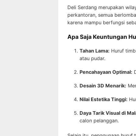
Deli Serdang merupakan wilay
perkantoran, semua berlomba 
karena mampu berfungsi sebag
Apa Saja Keuntungan Hu
Tahan Lama:
Huruf timbu
atau pudar.
Pencahayaan Optimal:
D
Desain 3D Menarik:
Mem
Nilai Estetika Tinggi:
Hur
Daya Tarik Visual di Ma
calon pelanggan.
Selain itu, penggunaan huruf