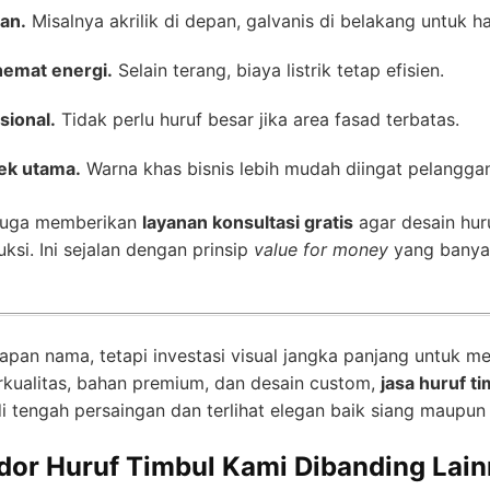
an.
Misalnya akrilik di depan, galvanis di belakang untuk h
hemat energi.
Selain terang, biaya listrik tetap efisien.
sional.
Tidak perlu huruf besar jika area fasad terbatas.
ek utama.
Warna khas bisnis lebih mudah diingat pelangga
 juga memberikan
layanan konsultasi gratis
agar desain hur
si. Ini sejalan dengan prinsip
value for money
yang banyak
apan nama, tetapi investasi visual jangka panjang untuk m
ualitas, bahan premium, dan desain custom,
jasa huruf t
di tengah persaingan dan terlihat elegan baik siang maupu
or Huruf Timbul Kami Dibanding Lainn