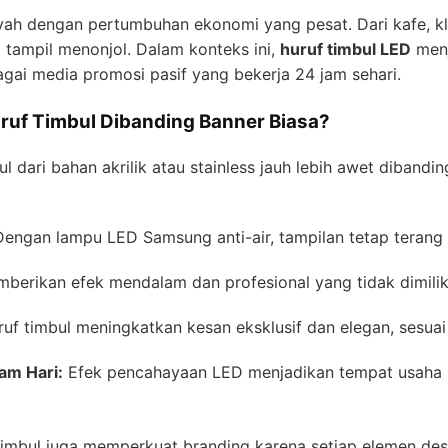
ah dengan pertumbuhan ekonomi yang pesat. Dari kafe, kli
tampil menonjol. Dalam konteks ini,
huruf timbul LED
menj
ai media promosi pasif yang bekerja 24 jam sehari.
ruf Timbul Dibanding Banner Biasa?
l dari bahan akrilik atau stainless jauh lebih awet diban
engan lampu LED Samsung anti-air, tampilan tetap terang 
berikan efek mendalam dan profesional yang tidak dimilik
uf timbul meningkatkan kesan eksklusif dan elegan, sesuai
lam Hari:
Efek pencahayaan LED menjadikan tempat usaha le
 timbul juga memperkuat branding karena setiap elemen de