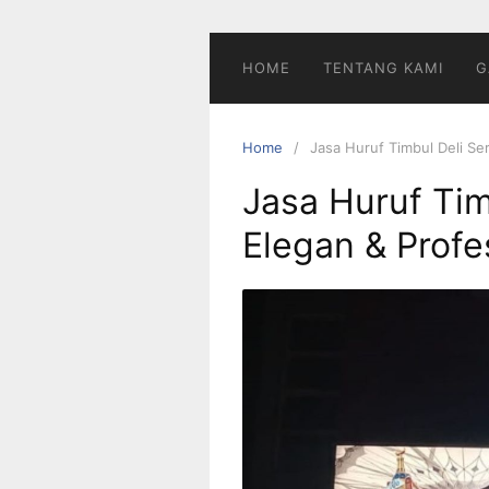
Skip
to
content
HOME
TENTANG KAMI
G
Home
Jasa Huruf Timbul Deli Ser
Jasa Huruf Tim
Elegan & Profe