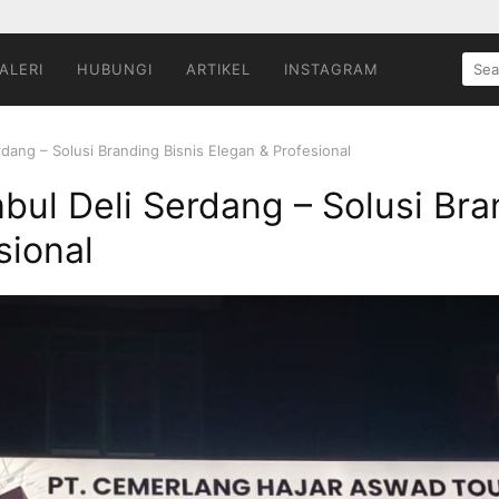
SEA
ALERI
HUBUNGI
ARTIKEL
INSTAGRAM
FOR:
dang – Solusi Branding Bisnis Elegan & Profesional
bul Deli Serdang – Solusi Bra
sional