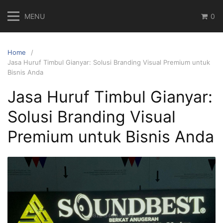
Skip
MENU
0
to
content
Home
Jasa Huruf Timbul Gianyar: Solusi Branding Visual Premium untuk
Bisnis Anda
Jasa Huruf Timbul Gianyar:
Solusi Branding Visual
Premium untuk Bisnis Anda