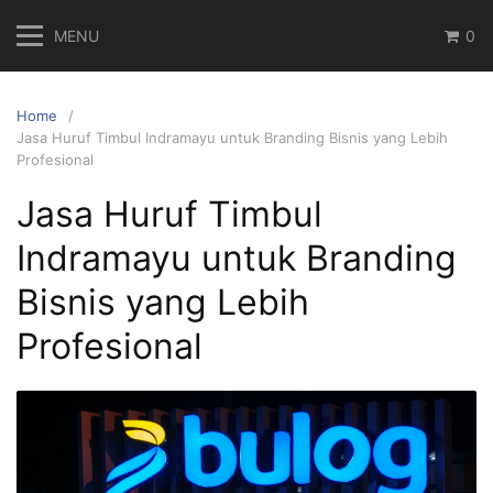
Skip
MENU
0
to
content
Home
Jasa Huruf Timbul Indramayu untuk Branding Bisnis yang Lebih
Profesional
Jasa Huruf Timbul
Indramayu untuk Branding
Bisnis yang Lebih
Profesional