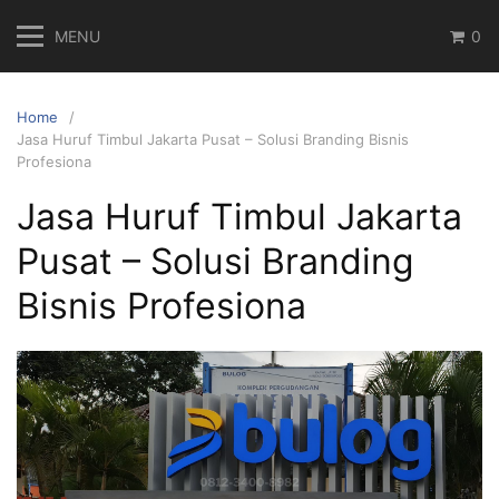
Skip
MENU
0
to
content
Home
Jasa Huruf Timbul Jakarta Pusat – Solusi Branding Bisnis
Profesiona
Jasa Huruf Timbul Jakarta
Pusat – Solusi Branding
Bisnis Profesiona