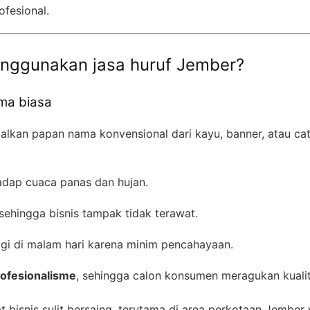
fesional.
nggunakan jasa huruf Jember?
ma biasa
lkan papan nama konvensional dari kayu, banner, atau cat
adap cuaca panas dan hujan.
sehingga bisnis tampak tidak terawat.
agi di malam hari karena minim pencahayaan.
ofesionalisme
, sehingga calon konsumen meragukan kualit
t bisnis sulit bersaing, terutama di area perkotaan Jembe