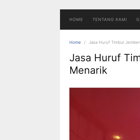
Skip
to
content
HOME
TENTANG KAMI
G
Home
Jasa Huruf Timbul Jember
Jasa Huruf Tim
Menarik