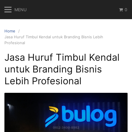
Skip
MENU
0
to
content
Home
Jasa Huruf Timbul Kendal untuk Branding Bisnis Lebih
Profesional
Jasa Huruf Timbul Kendal
untuk Branding Bisnis
Lebih Profesional