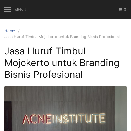
Skip
MENU
0
to
content
Home
Jasa Huruf Timbul Mojokerto untuk Branding Bisnis Profesional
Jasa Huruf Timbul
Mojokerto untuk Branding
Bisnis Profesional