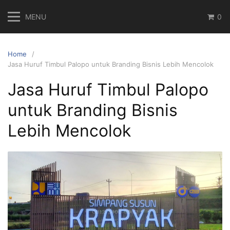
Skip
MENU
0
to
content
Home
Jasa Huruf Timbul Palopo untuk Branding Bisnis Lebih Mencolok
Jasa Huruf Timbul Palopo
untuk Branding Bisnis
Lebih Mencolok