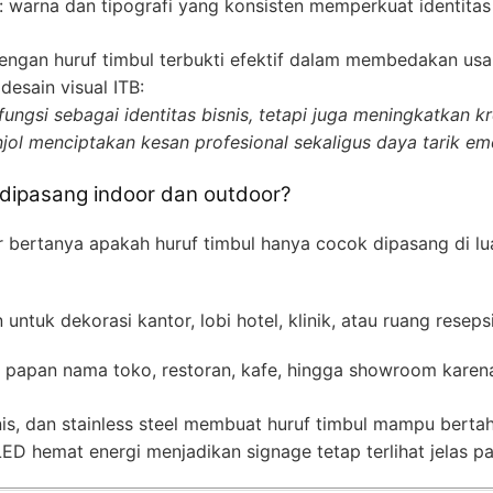
: warna dan tipografi yang konsisten memperkuat identitas
ngan huruf timbul terbukti efektif dalam membedakan usa
desain visual ITB:
fungsi sebagai identitas bisnis, tetapi juga meningkatkan kr
ol menciptakan kesan profesional sekaligus daya tarik emo
 dipasang indoor dan outdoor?
r bertanya apakah huruf timbul hanya cocok dipasang di l
 untuk dekorasi kantor, lobi hotel, klinik, atau ruang resep
i papan nama toko, restoran, kafe, hingga showroom karen
vanis, dan stainless steel membuat huruf timbul mampu bert
ED hemat energi menjadikan signage tetap terlihat jelas p