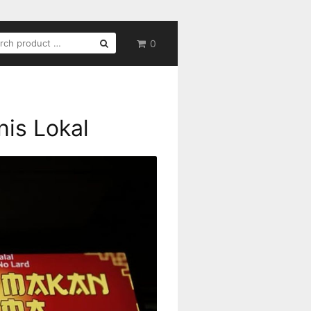
RCH
0
nis Lokal