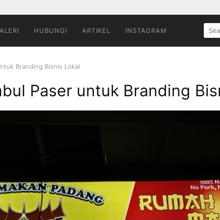
SEA
ALERI
HUBUNGI
ARTIKEL
INSTAGRAM
FOR:
ntuk Branding Bisnis Lokal
bul Paser untuk Branding Bis