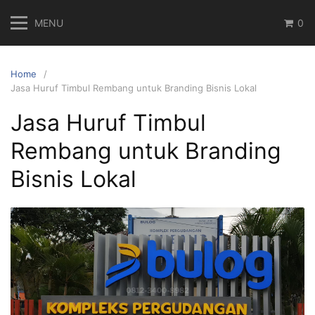
Skip
MENU
0
to
content
Home
Jasa Huruf Timbul Rembang untuk Branding Bisnis Lokal
Jasa Huruf Timbul
Rembang untuk Branding
Bisnis Lokal