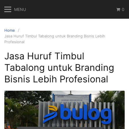
Skip
MENU
0
to
content
Home
Jasa Huruf Timbul Tabalong untuk Branding Bisnis Lebih
Profesional
Jasa Huruf Timbul
Tabalong untuk Branding
Bisnis Lebih Profesional