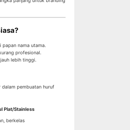
 jangka panjang untuk branding
iasa?
ai papan nama utama.
urang profesional.
auh lebih tinggi.
r dalam pembuatan huruf
l Plat/Stainless
n, berkelas