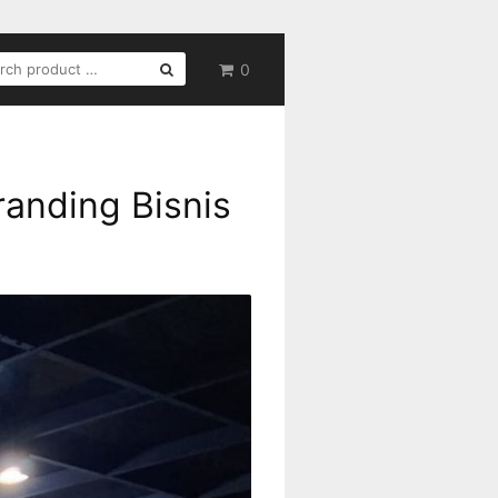
RCH
0
randing Bisnis