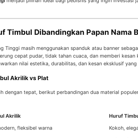
ggi
menjadi pilihan ideal bagi pebisnis yang ingin investasi
uf Timbul Dibandingkan Papan Nama B
ing Tinggi masih menggunakan spanduk atau banner sebag
erung cepat pudar, tidak tahan cuaca, dan memberi kesan k
arkan nilai estetika, durabilitas, dan kesan eksklusif yang j
l Akrilik vs Plat
 dengan tepat, berikut perbandingan dua material popule
l Akrilik
Huruf Timbu
odern, fleksibel warna
Kokoh, elega