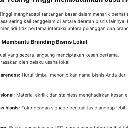
Tinggi menghadapi tantangan besar dalam menarik perhati
a sering kali tenggelam di antara deretan bisnis lainnya. P
ik menjadi titik pertama interaksi antara pelanggan dan brand
 Membantu Branding Bisnis Lokal
sual yang secara langsung menciptakan kesan pertama.
rasakan oleh pelaku usaha lokal:
wareness:
Huruf timbul menonjolkan nama bisnis Anda dar
sional:
Material akrilik dan stainless menghadirkan kesan 
as bisnis:
Toko dengan signage berkualitas dianggap lebih 
jam:
Berkat pencahayaan LED, papan nama tetap terlihat jel