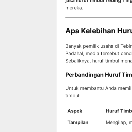
jasa huruf timbul Tebing Tin
mereka.
Apa Kelebihan Hur
Banyak pemilik usaha di Teb
Padahal, media tersebut cend
Sebaliknya, huruf timbul menaw
Perbandingan Huruf Timbu
Untuk membantu Anda memilih
timbul:
Aspek
Huruf Timbu
Tampilan
Mengilap, m