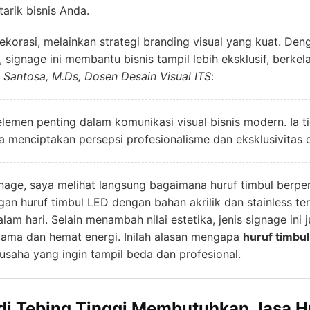
arik bisnis Anda.
korasi, melainkan strategi branding visual yang kuat. Den
ignage ini membantu bisnis tampil lebih eksklusif, berkela
i Santosa, M.Ds, Dosen Desain Visual ITS
:
elemen penting dalam komunikasi visual bisnis modern. Ia
ga menciptakan persepsi profesionalisme dan eksklusivitas 
ignage, saya melihat langsung bagaimana huruf timbul ber
n huruf timbul LED dengan bahan akrilik dan stainless te
am hari. Selain menambah nilai estetika, jenis signage in
lama dan hemat energi. Inilah alasan mengapa
huruf timbul
usaha yang ingin tampil beda dan profesional.
di Tebing Tinggi Membutuhkan Jasa H