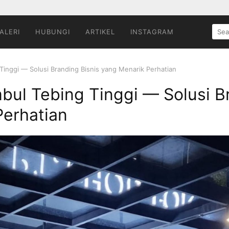
SEA
ALERI
HUBUNGI
ARTIKEL
INSTAGRAM
FOR:
Tinggi — Solusi Branding Bisnis yang Menarik Perhatian
bul Tebing Tinggi — Solusi B
Perhatian