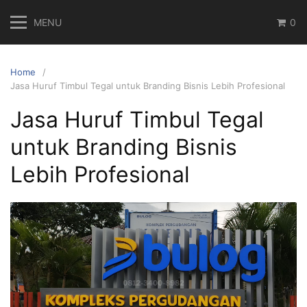
Skip
MENU
0
to
content
Home
Jasa Huruf Timbul Tegal untuk Branding Bisnis Lebih Profesional
Jasa Huruf Timbul Tegal
untuk Branding Bisnis
Lebih Profesional