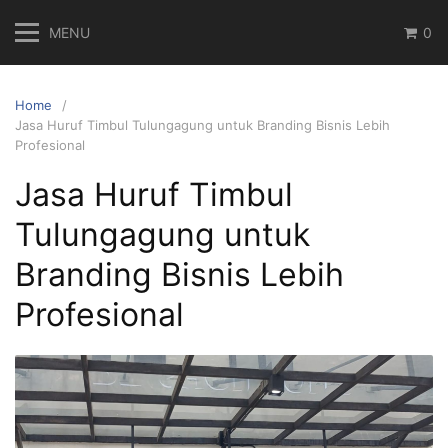
Skip
MENU
0
to
content
Home
Jasa Huruf Timbul Tulungagung untuk Branding Bisnis Lebih
Profesional
Jasa Huruf Timbul
Tulungagung untuk
Branding Bisnis Lebih
Profesional