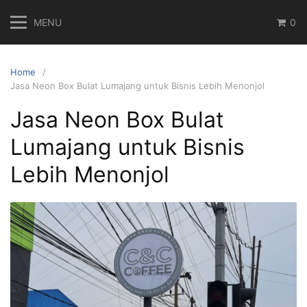
Skip
MENU
0
to
content
Home
Jasa Neon Box Bulat Lumajang untuk Bisnis Lebih Menonjol
Jasa Neon Box Bulat
Lumajang untuk Bisnis
Lebih Menonjol