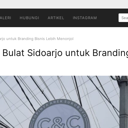
SEA
ALERI
HUBUNGI
ARTIKEL
INSTAGRAM
FOR:
rjo untuk Branding Bisnis Lebih Menonjol
Bulat Sidoarjo untuk Brandin