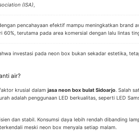
sociation (ISA)
,
dengan pencahayaan efektif mampu meningkatkan brand a
 60%, terutama pada area komersial dengan lalu lintas ting
hwa investasi pada neon box bukan sekadar estetika, teta
nti air?
faktor krusial dalam
jasa neon box bulat Sidoarjo
. Salah s
rah adalah penggunaan LED berkualitas, seperti LED Samsu
sien dan stabil. Konsumsi daya lebih rendah dibanding lam
 terkendali meski neon box menyala setiap malam.