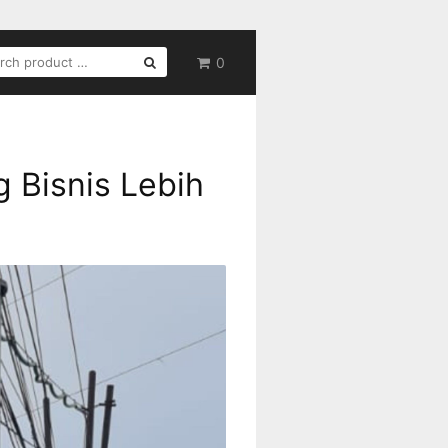
RCH
0
g Bisnis Lebih