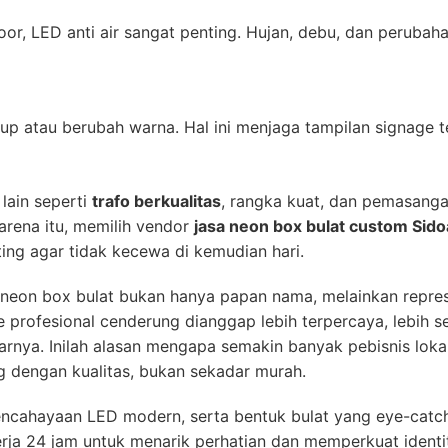
r, LED anti air sangat penting. Hujan, debu, dan peruba
p atau berubah warna. Hal ini menjaga tampilan signage t
lain seperti
trafo berkualitas
, rangka kuat, dan pemasanga
arena itu, memilih vendor
jasa neon box bulat custom Sido
ting agar tidak kecewa di kemudian hari.
g, neon box bulat bukan hanya papan nama, melainkan represe
 profesional cenderung dianggap lebih terpercaya, lebih se
tarnya. Inilah alasan mengapa semakin banyak pebisnis lok
 dengan kualitas, bukan sekadar murah.
encahayaan LED modern, serta bentuk bulat yang eye-cat
erja 24 jam untuk menarik perhatian dan memperkuat identi