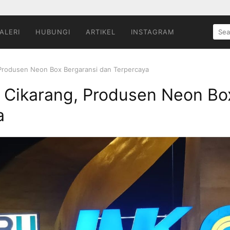
SEA
ALERI
HUBUNGI
ARTIKEL
INSTAGRAM
FOR:
Produsen Neon Box Bergaransi dan Terpercaya
 Cikarang, Produsen Neon Bo
a