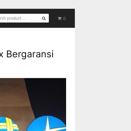
RCH
0
x Bergaransi