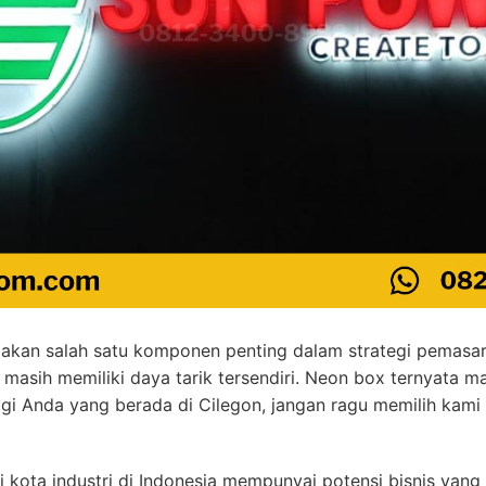
kan salah satu komponen penting dalam strategi pemasaran
 masih memiliki daya tarik tersendiri. Neon box ternyata
gi Anda yang berada di Cilegon, jangan ragu memilih kam
i kota industri di Indonesia mempunyai potensi bisnis yang