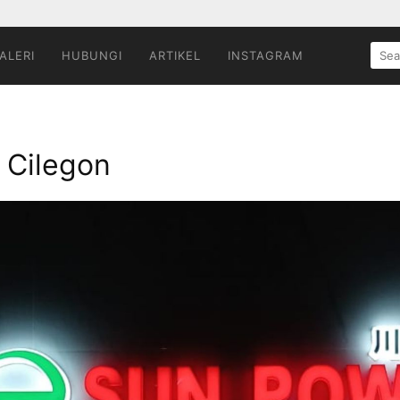
SEA
ALERI
HUBUNGI
ARTIKEL
INSTAGRAM
FOR:
 Cilegon