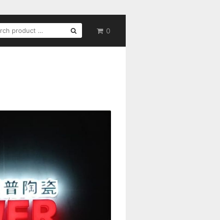
RCH
0