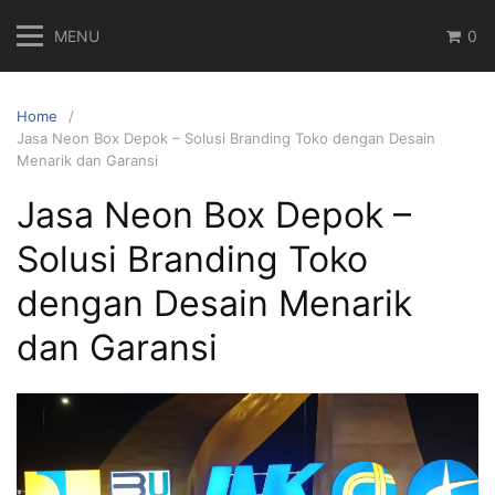
Skip
MENU
0
to
content
Home
Jasa Neon Box Depok – Solusi Branding Toko dengan Desain
Menarik dan Garansi
Jasa Neon Box Depok –
Solusi Branding Toko
dengan Desain Menarik
dan Garansi