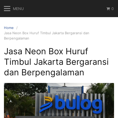
Skip
MENU
0
to
content
Home
Jasa Neon Box Huruf Timbul Jakarta Bergaransi dan
Berpengalaman
Jasa Neon Box Huruf
Timbul Jakarta Bergaransi
dan Berpengalaman