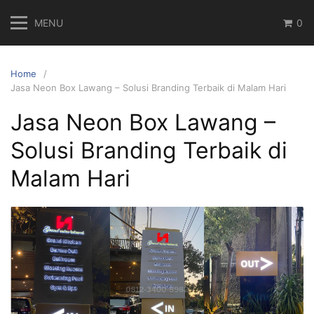
Skip
MENU
0
to
content
Home
Jasa Neon Box Lawang – Solusi Branding Terbaik di Malam Hari
Jasa Neon Box Lawang –
Solusi Branding Terbaik di
Malam Hari