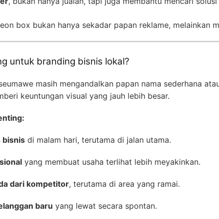
ver
, bukan hanya jualan, tapi juga membantu mencari solusi
neon box bukan hanya sekadar papan reklame, melainkan me
 untuk branding bisnis lokal?
okseumawe masih mengandalkan papan nama sederhana atau 
eri keuntungan visual yang jauh lebih besar.
nting:
 bisnis
di malam hari, terutama di jalan utama.
sional
yang membuat usaha terlihat lebih meyakinkan.
a dari kompetitor
, terutama di area yang ramai.
pelanggan baru
yang lewat secara spontan.