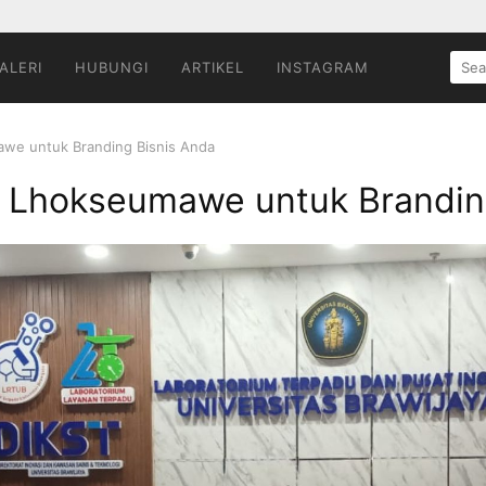
SEA
ALERI
HUBUNGI
ARTIKEL
INSTAGRAM
FOR:
we untuk Branding Bisnis Anda
 Lhokseumawe untuk Brandin