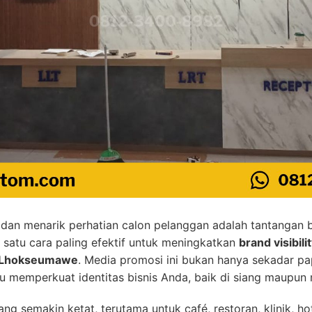
dan menarik perhatian calon pelanggan adalah tantangan b
satu cara paling efektif untuk meningkatkan
brand visibili
x Lhokseumawe
. Media promosi ini bukan hanya sekadar pap
memperkuat identitas bisnis Anda, baik di siang maupun 
ng semakin ketat, terutama untuk café, restoran, klinik, hot