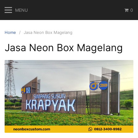
Skip
MENU
0
to
content
Home
Jasa Neon Box Magelang
Jasa Neon Box Magelang