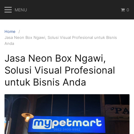
Skip
MENU
0
to
content
Home
Jasa Neon Box Ngawi, Solusi Visual Profesional untuk Bisnis
Anda
Jasa Neon Box Ngawi,
Solusi Visual Profesional
untuk Bisnis Anda