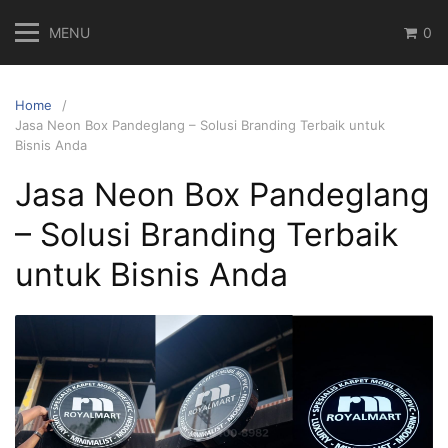
Skip
MENU
0
to
content
Home
Jasa Neon Box Pandeglang – Solusi Branding Terbaik untuk
Bisnis Anda
Jasa Neon Box Pandeglang
– Solusi Branding Terbaik
untuk Bisnis Anda