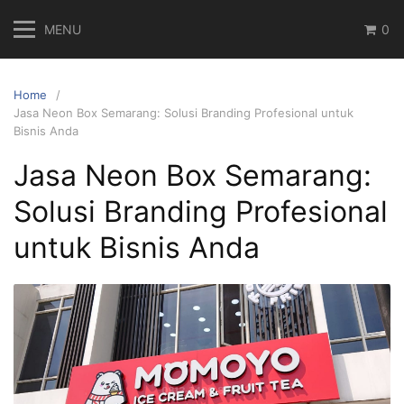
Skip
MENU
0
to
content
Home
Jasa Neon Box Semarang: Solusi Branding Profesional untuk
Bisnis Anda
Jasa Neon Box Semarang:
Solusi Branding Profesional
untuk Bisnis Anda