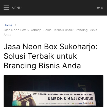
Skip
MENU
0
to
content
Home
Jasa Neon Box Sukoharjo: Solusi Terbaik untuk Branding Bisnis
Anda
Jasa Neon Box Sukoharjo:
Solusi Terbaik untuk
Branding Bisnis Anda