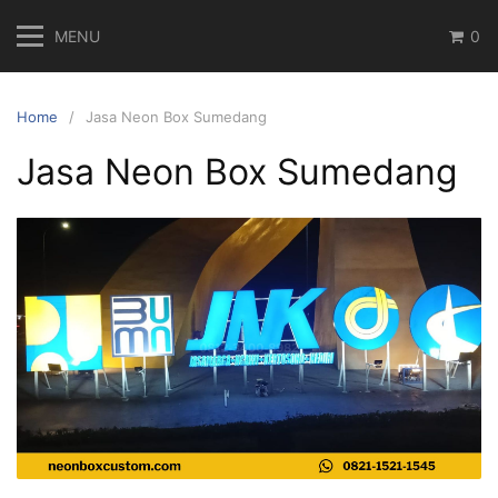
Skip
MENU
0
to
content
Home
Jasa Neon Box Sumedang
Jasa Neon Box Sumedang