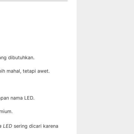
ang dibutuhkan.
ih mahal, tetapi awet.
 papan nama LED.
emium.
a LED
sering dicari karena