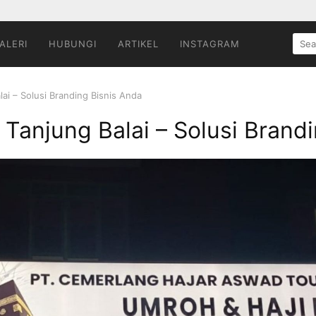
SEA
ALERI
HUBUNGI
ARTIKEL
INSTAGRAM
FOR:
ai – Solusi Branding Bisnis Anda
Tanjung Balai – Solusi Brand