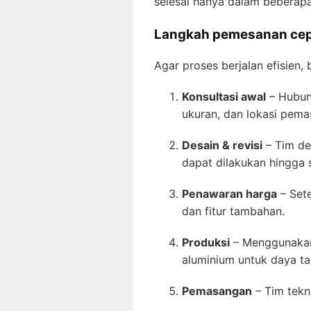
selesai hanya dalam beberapa
Langkah pemesanan ce
Agar proses berjalan efisien,
Konsultasi awal
– Hubun
ukuran, dan lokasi pema
Desain & revisi
– Tim de
dapat dilakukan hingga 
Penawaran harga
– Sete
dan fitur tambahan.
Produksi
– Menggunakan 
aluminium untuk daya t
Pemasangan
– Tim tekni