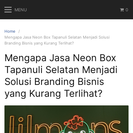
Skip
MENU
0
to
content
Home
Mengapa Jasa Neon Box Tapanuli Selatan Menjadi Solusi
Branding Bisnis yang Kurang Terlihat?
Mengapa Jasa Neon Box
Tapanuli Selatan Menjadi
Solusi Branding Bisnis
yang Kurang Terlihat?