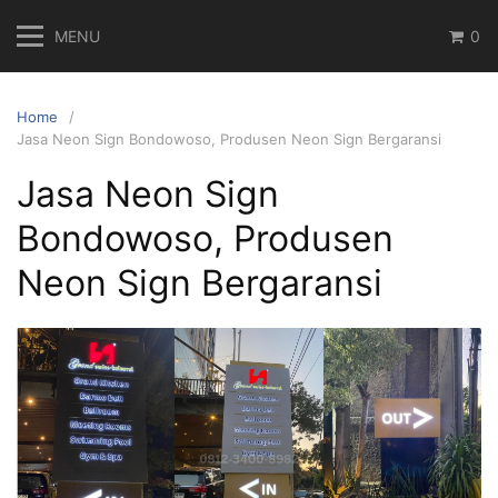
Skip
MENU
0
to
content
Home
Jasa Neon Sign Bondowoso, Produsen Neon Sign Bergaransi
Jasa Neon Sign
Bondowoso, Produsen
Neon Sign Bergaransi