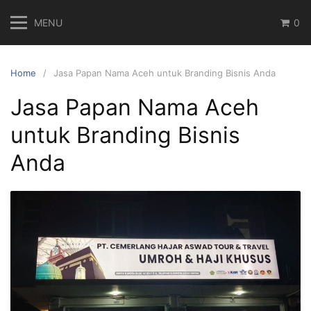
Skip
MENU
0
to
content
Home
Jasa Papan Nama Aceh untuk Branding Bisnis Anda
Jasa Papan Nama Aceh
untuk Branding Bisnis
Anda