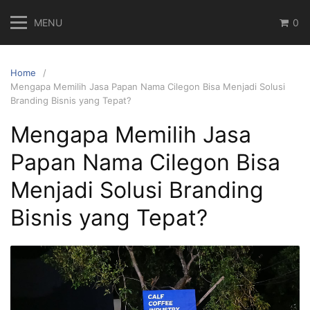
Skip
MENU
0
to
content
Home
Mengapa Memilih Jasa Papan Nama Cilegon Bisa Menjadi Solusi
Branding Bisnis yang Tepat?
Mengapa Memilih Jasa
Papan Nama Cilegon Bisa
Menjadi Solusi Branding
Bisnis yang Tepat?