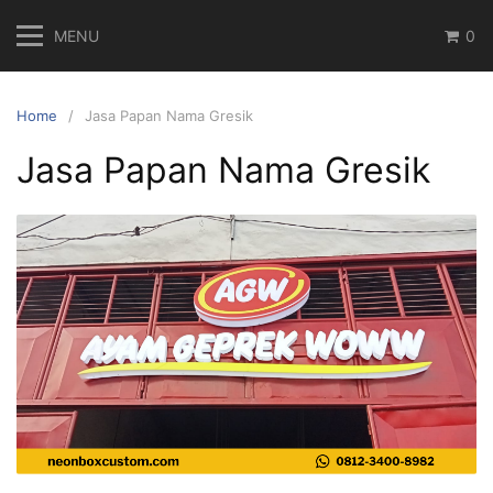
Skip
MENU
0
to
content
Home
Jasa Papan Nama Gresik
Jasa Papan Nama Gresik