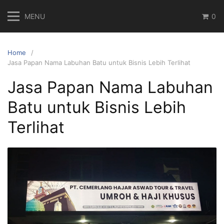
Skip
MENU
0
to
content
Home
Jasa Papan Nama Labuhan Batu untuk Bisnis Lebih Terlihat
Jasa Papan Nama Labuhan
Batu untuk Bisnis Lebih
Terlihat