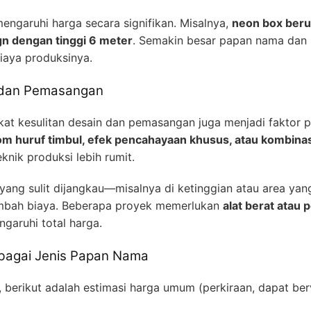
ngaruhi harga secara signifikan. Misalnya,
neon box ber
gn dengan tinggi 6 meter
. Semakin besar papan nama dan 
biaya produksinya.
n dan Pemasangan
gkat kesulitan desain dan pemasangan juga menjadi faktor 
m huruf timbul, efek pencahayaan khusus, atau kombinas
nik produksi lebih rumit.
yang sulit dijangkau—misalnya di ketinggian atau area ya
bah biaya. Beberapa proyek memerlukan
alat berat atau
garuhi total harga.
rbagai Jenis Papan Nama
erikut adalah estimasi harga umum (perkiraan, dapat ber