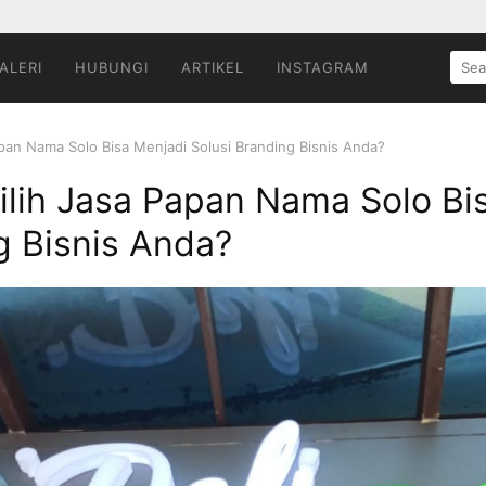
SEA
ALERI
HUBUNGI
ARTIKEL
INSTAGRAM
FOR:
an Nama Solo Bisa Menjadi Solusi Branding Bisnis Anda?
ih Jasa Papan Nama Solo Bi
g Bisnis Anda?