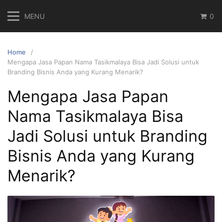
Skip
MENU
0
to
content
Home
Mengapa Jasa Papan Nama Tasikmalaya Bisa Jadi Solusi untuk
Branding Bisnis Anda yang Kurang Menarik?
Mengapa Jasa Papan
Nama Tasikmalaya Bisa
Jadi Solusi untuk Branding
Bisnis Anda yang Kurang
Menarik?