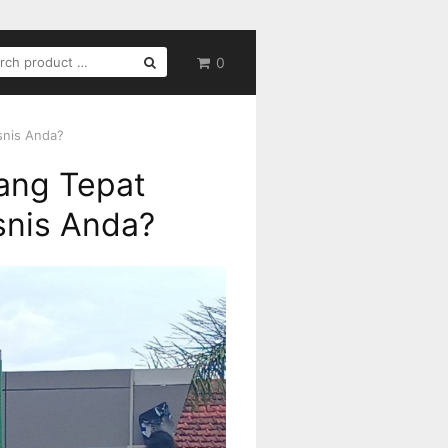
RCH
0
snis Anda?
ang Tepat
snis Anda?