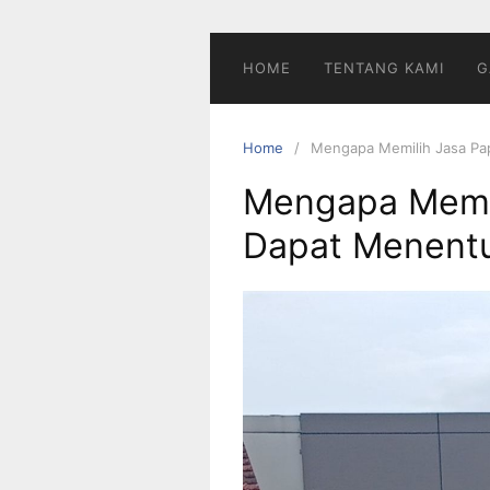
Skip
to
content
HOME
TENTANG KAMI
G
Home
Mengapa Memilih Jasa Pa
Mengapa Memil
Dapat Menentu