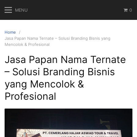
Skip
MENU
0
to
content
Home
Jasa Papan Nama Ternate – Solusi Branding Bisnis yang
Mencolok & Profesional
Jasa Papan Nama Ternate
– Solusi Branding Bisnis
yang Mencolok &
Profesional