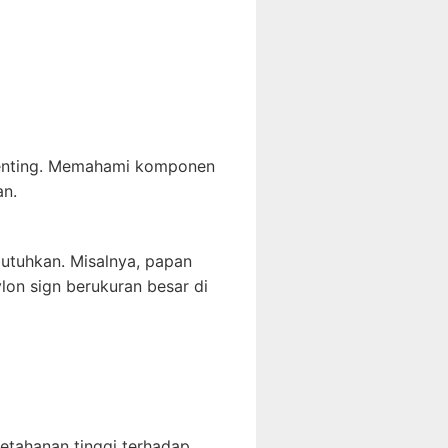
 penting. Memahami komponen
an.
utuhkan. Misalnya, papan
on sign berukuran besar di
etahanan tinggi terhadap