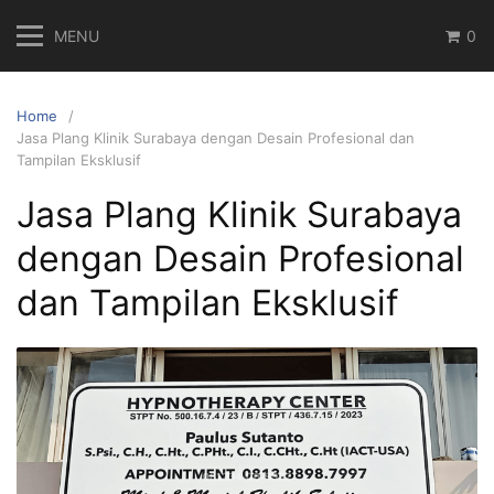
Skip
MENU
0
to
content
Home
Jasa Plang Klinik Surabaya dengan Desain Profesional dan
Tampilan Eksklusif
Jasa Plang Klinik Surabaya
dengan Desain Profesional
dan Tampilan Eksklusif