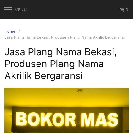
Skip
MENU
0
to
content
Home
Jasa Plang Nama Bekasi, Produsen Plang Nama Akrilik Bergaransi
Jasa Plang Nama Bekasi,
Produsen Plang Nama
Akrilik Bergaransi