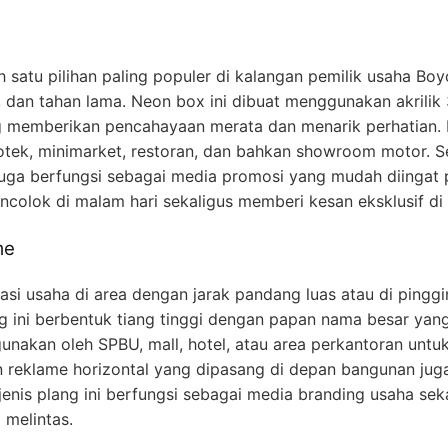
h satu pilihan paling populer di kalangan pemilik usaha Bo
, dan tahan lama. Neon box ini dibuat menggunakan akril
 memberikan pencahayaan merata dan menarik perhatian. 
apotek, minimarket, restoran, dan bahkan showroom motor. 
 juga berfungsi sebagai media promosi yang mudah diingat
olok di malam hari sekaligus memberi kesan eksklusif di s
me
si usaha di area dengan jarak pandang luas atau di pinggir 
ang ini berbentuk tiang tinggi dengan papan nama besar yang
gunakan oleh SPBU, mall, hotel, atau area perkantoran untu
an reklame horizontal yang dipasang di depan bangunan juga 
nis plang ini berfungsi sebagai media branding usaha seka
 melintas.