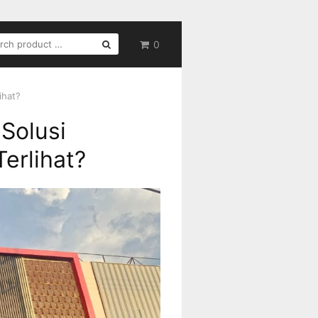
RCH
0
ihat?
Solusi
erlihat?