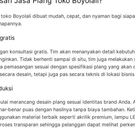
an Jasa Plang Toko Boyolali?
toko Boyolali dibuat mudah, cepat, dan nyaman bagi siapa
ahapannya.
gratis
an konsultasi gratis. Tim akan menanyakan detail kebutuha
ginkan. Tidak berhenti sampai di situ, tim juga melakukan s
a pemasangan sesuai dengan spesifikasi plang yang akan di
secara desain, tetapi juga pas secara teknis di lokasi bisni
duksi
 mulai merancang desain plang sesuai identitas brand Anda
nar-benar puas dengan hasilnya tanpa biaya tambahan. Ketik
unakan material terbaik seperti akrilik premium, lampu LE
proses transparan sehingga pelanggan dapat melihat perk