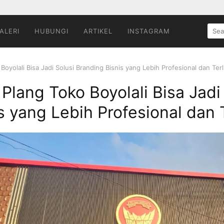
SEA
ALERI
HUBUNGI
ARTIKEL
INSTAGRAM
FOR:
yolali Bisa Jadi Solusi Branding Bisnis yang Lebih Profesional dan Terl
lang Toko Boyolali Bisa Jadi 
s yang Lebih Profesional dan T