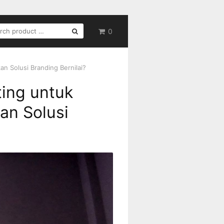
RCH
0
n Solusi Branding Bernilai?
ing untuk
an Solusi