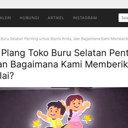
SEA
ALERI
HUBUNGI
ARTIKEL
INSTAGRAM
FOR:
Buru Selatan Penting untuk Bisnis Anda, dan Bagaimana Kami Memberika
Plang Toko Buru Selatan Pent
dan Bagaimana Kami Memberik
lai?