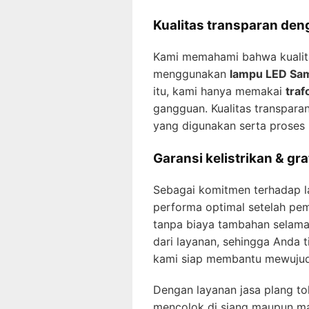
Kualitas transparan den
Kami memahami bahwa kualitas
menggunakan
lampu LED Sam
itu, kami hanya memakai
traf
gangguan. Kualitas transpara
yang digunakan serta proses 
Garansi kelistrikan & gra
Sebagai komitmen terhadap l
performa optimal setelah pem
tanpa biaya tambahan selama 
dari layanan, sehingga Anda 
kami siap membantu mewujudka
Dengan layanan jasa plang to
mencolok di siang maupun mal