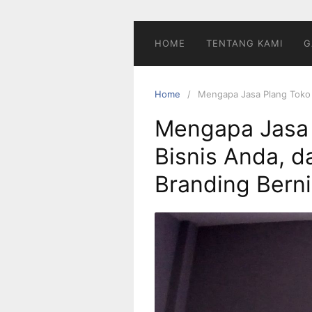
Skip
to
content
HOME
TENTANG KAMI
G
Home
Mengapa Jasa Plang Toko 
Mengapa Jasa 
Bisnis Anda, 
Branding Berni