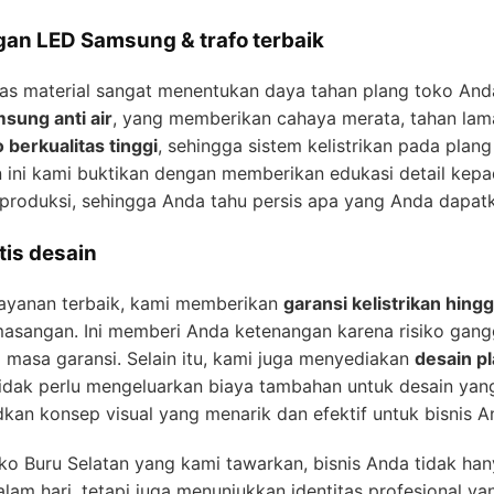
gan LED Samsung & trafo terbaik
 material sangat menentukan daya tahan plang toko Anda. 
sung anti air
, yang memberikan cahaya merata, tahan lama
o berkualitas tinggi
, sehingga sistem kelistrikan pada plan
n ini kami buktikan dengan memberikan edukasi detail kep
produksi, sehingga Anda tahu persis apa yang Anda dapat
tis desain
ayanan terbaik, kami memberikan
garansi kelistrikan hing
asangan. Ini memberi Anda ketenangan karena risiko ganggu
masa garansi. Selain itu, kami juga menyediakan
desain pl
tidak perlu mengeluarkan biaya tambahan untuk desain yang
n konsep visual yang menarik dan efektif untuk bisnis A
ko Buru Selatan yang kami tawarkan, bisnis Anda tidak han
am hari, tetapi juga menunjukkan identitas profesional ya