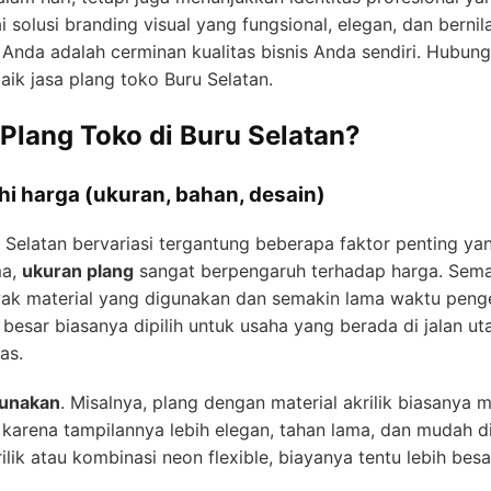
solusi branding visual yang fungsional, elegan, dan bernila
 Anda adalah cerminan kualitas bisnis Anda sendiri. Hubun
k jasa plang toko Buru Selatan.
Plang Toko di Buru Selatan?
i harga (ukuran, bahan, desain)
u Selatan bervariasi tergantung beberapa faktor penting y
ma,
ukuran plang
sangat berpengaruh terhadap harga. Sema
yak material yang digunakan dan semakin lama waktu peng
n besar biasanya dipilih untuk usaha yang berada di jalan 
as.
gunakan
. Misalnya, plang dengan material akrilik biasanya m
 karena tampilannya lebih elegan, tahan lama, dan mudah d
ilik atau kombinasi neon flexible, biayanya tentu lebih be