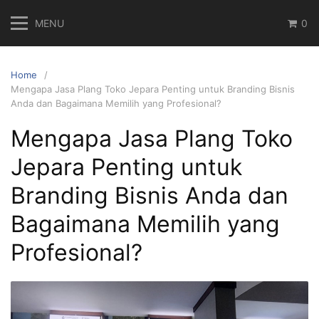
Skip
MENU
0
to
content
Home
Mengapa Jasa Plang Toko Jepara Penting untuk Branding Bisnis
Anda dan Bagaimana Memilih yang Profesional?
Mengapa Jasa Plang Toko
Jepara Penting untuk
Branding Bisnis Anda dan
Bagaimana Memilih yang
Profesional?