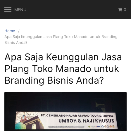
Skip
MENU
0
to
content
Home
Apa Saja Keunggulan Jasa Plang Toko Manado untuk Branding
Bisnis Anda?
Apa Saja Keunggulan Jasa
Plang Toko Manado untuk
Branding Bisnis Anda?