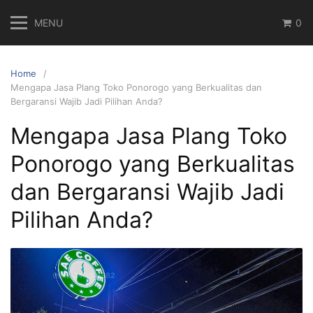
Skip
MENU
0
to
content
Home
Mengapa Jasa Plang Toko Ponorogo yang Berkualitas dan
Bergaransi Wajib Jadi Pilihan Anda?
Mengapa Jasa Plang Toko
Ponorogo yang Berkualitas
dan Bergaransi Wajib Jadi
Pilihan Anda?