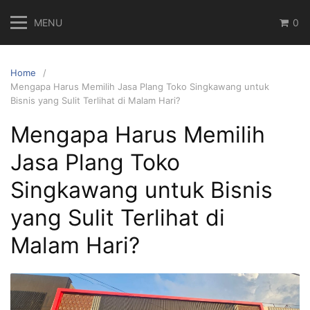
Skip
MENU
0
to
content
Home
Mengapa Harus Memilih Jasa Plang Toko Singkawang untuk
Bisnis yang Sulit Terlihat di Malam Hari?
Mengapa Harus Memilih
Jasa Plang Toko
Singkawang untuk Bisnis
yang Sulit Terlihat di
Malam Hari?